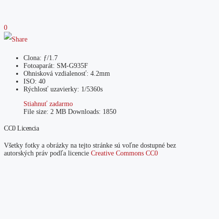
0
Clona: ƒ/1.7
Fotoaparát: SM-G935F
Ohnisková vzdialenosť: 4.2mm
ISO: 40
Rýchlosť uzavierky: 1/5360s
Stiahnuť zadarmo
File size:
2 MB
Downloads:
1850
CC0 Licencia
Všetky fotky a obrázky na tejto stránke sú voľne dostupné bez
autorských práv podľa licencie
Creative Commons CC0