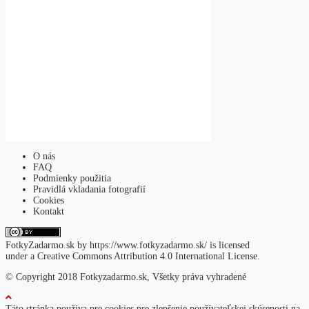
O nás
FAQ
Podmienky použitia
Pravidlá vkladania fotografií
Cookies
Kontakt
FotkyZadarmo.sk
by
https://www.fotkyzadarmo.sk/
is licensed
under a
Creative Commons Attribution 4.0 International License
.
© Copyright 2018 Fotkyzadarmo.sk, Všetky práva vyhradené
Táto stránka používa pre cookies pre zlepšenie používateľskej skúsenosti na