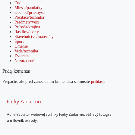
Ľudia
Miesta/pamiatky
Obchod/priemysel
Počítače/technika
Predmety/veci
Príroda/krajina
Rastliny/kvety
Stavebníctvo/materiály
Šport
Umenie
Veda/technika
Zvieratá
Nezaradené
Pridaj komentár
Prepáčte, ale pred zanechaním komentára sa musíte
prihlásiť
.
Fotky Zadarmo
Administrátor webovej stránky Fotky Zadarmo, vášnivý fotograf
a milovník prírody.