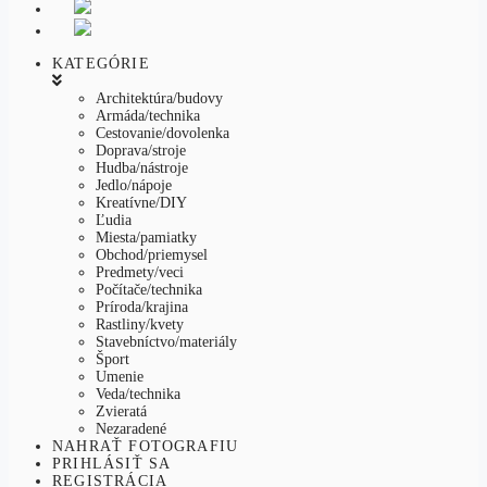
KATEGÓRIE
Architektúra/budovy
Armáda/technika
Cestovanie/dovolenka
Doprava/stroje
Hudba/nástroje
Jedlo/nápoje
Kreatívne/DIY
Ľudia
Miesta/pamiatky
Obchod/priemysel
Predmety/veci
Počítače/technika
Príroda/krajina
Rastliny/kvety
Stavebníctvo/materiály
Šport
Umenie
Veda/technika
Zvieratá
Nezaradené
NAHRAŤ FOTOGRAFIU
PRIHLÁSIŤ SA
REGISTRÁCIA