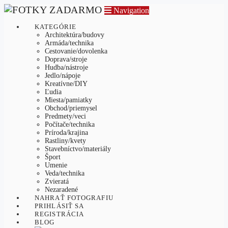
Navigation
KATEGÓRIE
Architektúra/budovy
Armáda/technika
Cestovanie/dovolenka
Doprava/stroje
Hudba/nástroje
Jedlo/nápoje
Kreatívne/DIY
Ľudia
Miesta/pamiatky
Obchod/priemysel
Predmety/veci
Počítače/technika
Príroda/krajina
Rastliny/kvety
Stavebníctvo/materiály
Šport
Umenie
Veda/technika
Zvieratá
Nezaradené
NAHRAŤ FOTOGRAFIU
PRIHLÁSIŤ SA
REGISTRÁCIA
BLOG