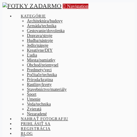
Navigation
KATEGÓRIE
Architektúra/budovy
Armáda/technika
Cestovanie/dovolenka
Doprava/stroje
Hudba/nástroje
Jedlo/nápoje
Kreatívne/DIY
Ľudia
Miesta/pamiatky
Obchod/priemysel
Predmety/veci
Počítače/technika
Príroda/krajina
Rastliny/kvety
Stavebníctvo/materiály
Šport
Umenie
Veda/technika
Zvieratá
Nezaradené
NAHRAŤ FOTOGRAFIU
PRIHLÁSIŤ SA
REGISTRÁCIA
BLOG