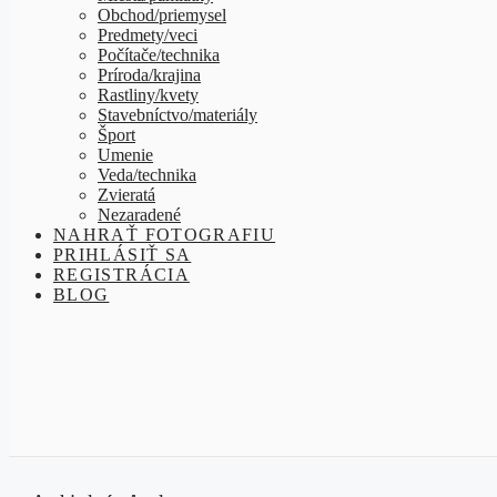
Obchod/priemysel
Predmety/veci
Počítače/technika
Príroda/krajina
Rastliny/kvety
Stavebníctvo/materiály
Šport
Umenie
Veda/technika
Zvieratá
Nezaradené
NAHRAŤ FOTOGRAFIU
PRIHLÁSIŤ SA
REGISTRÁCIA
BLOG