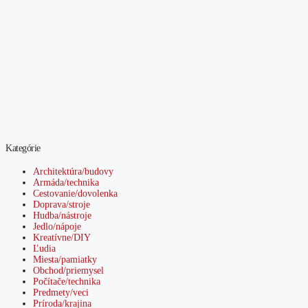
Kategórie
Architektúra/budovy
Armáda/technika
Cestovanie/dovolenka
Doprava/stroje
Hudba/nástroje
Jedlo/nápoje
Kreatívne/DIY
Ľudia
Miesta/pamiatky
Obchod/priemysel
Počítače/technika
Predmety/veci
Príroda/krajina