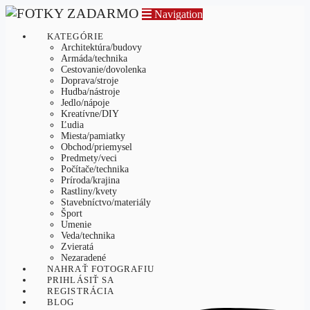
Navigation
KATEGÓRIE
Architektúra/budovy
Armáda/technika
Cestovanie/dovolenka
Doprava/stroje
Hudba/nástroje
Jedlo/nápoje
Kreatívne/DIY
Ľudia
Miesta/pamiatky
Obchod/priemysel
Predmety/veci
Počítače/technika
Príroda/krajina
Rastliny/kvety
Stavebníctvo/materiály
Šport
Umenie
Veda/technika
Zvieratá
Nezaradené
NAHRAŤ FOTOGRAFIU
PRIHLÁSIŤ SA
REGISTRÁCIA
BLOG