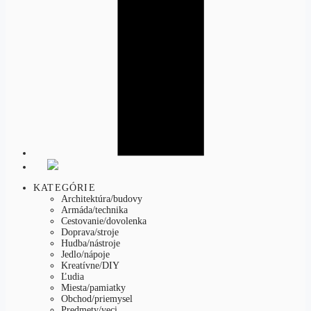
KATEGÓRIE
Architektúra/budovy
Armáda/technika
Cestovanie/dovolenka
Doprava/stroje
Hudba/nástroje
Jedlo/nápoje
Kreatívne/DIY
Ľudia
Miesta/pamiatky
Obchod/priemysel
Predmety/veci