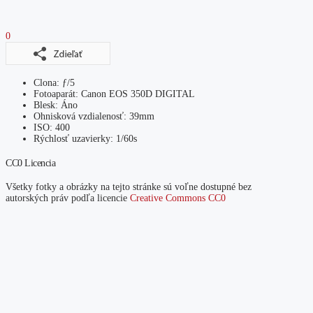
0
Clona: ƒ/5
Fotoaparát: Canon EOS 350D DIGITAL
Blesk: Áno
Ohnisková vzdialenosť: 39mm
ISO: 400
Rýchlosť uzavierky: 1/60s
CC0 Licencia
Všetky fotky a obrázky na tejto stránke sú voľne dostupné bez
autorských práv podľa licencie
Creative Commons CC0