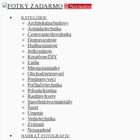
Navigation
KATEGÓRIE
Architektúra/budovy
Armáda/technika
Cestovanie/dovolenka
Doprava/stroje
Hudba/nástroje
Jedlo/nápoje
Kreatívne/DIY
Ľudia
Miesta/pamiatky
Obchod/priemysel
Predmety/veci
Počítače/technika
Príroda/krajina
Rastliny/kvety
Stavebníctvo/materiály
Šport
Umenie
Veda/technika
Zvieratá
Nezaradené
NAHRAŤ FOTOGRAFIU