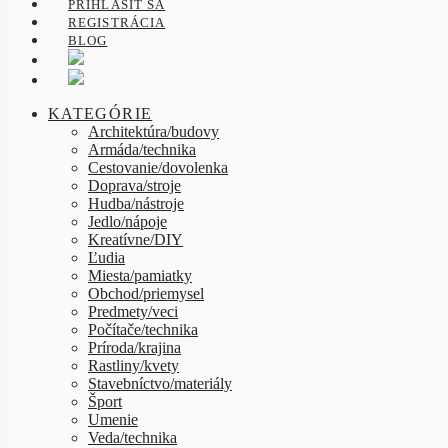
PRIHLÁSIŤ SA
REGISTRÁCIA
BLOG
KATEGÓRIE
Architektúra/budovy
Armáda/technika
Cestovanie/dovolenka
Doprava/stroje
Hudba/nástroje
Jedlo/nápoje
Kreatívne/DIY
Ľudia
Miesta/pamiatky
Obchod/priemysel
Predmety/veci
Počítače/technika
Príroda/krajina
Rastliny/kvety
Stavebníctvo/materiály
Šport
Umenie
Veda/technika