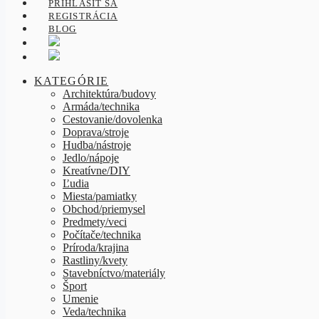
PRIHLÁSIŤ SA
REGISTRÁCIA
BLOG
KATEGÓRIE
Architektúra/budovy
Armáda/technika
Cestovanie/dovolenka
Doprava/stroje
Hudba/nástroje
Jedlo/nápoje
Kreatívne/DIY
Ľudia
Miesta/pamiatky
Obchod/priemysel
Predmety/veci
Počítače/technika
Príroda/krajina
Rastliny/kvety
Stavebníctvo/materiály
Šport
Umenie
Veda/technika