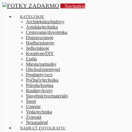
Navigation
KATEGÓRIE
Architektúra/budovy
Armáda/technika
Cestovanie/dovolenka
Doprava/stroje
Hudba/nástroje
Jedlo/nápoje
Kreatívne/DIY
Ľudia
Miesta/pamiatky
Obchod/priemysel
Predmety/veci
Počítače/technika
Príroda/krajina
Rastliny/kvety
Stavebníctvo/materiály
Šport
Umenie
Veda/technika
Zvieratá
Nezaradené
NAHRAŤ FOTOGRAFIU