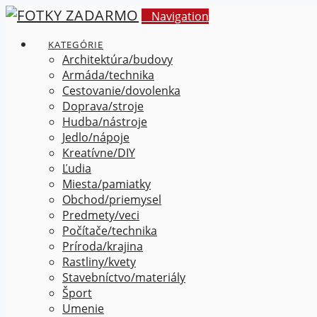
Navigation
KATEGÓRIE
Architektúra/budovy
Armáda/technika
Cestovanie/dovolenka
Doprava/stroje
Hudba/nástroje
Jedlo/nápoje
Kreatívne/DIY
Ľudia
Miesta/pamiatky
Obchod/priemysel
Predmety/veci
Počítače/technika
Príroda/krajina
Rastliny/kvety
Stavebníctvo/materiály
Šport
Umenie