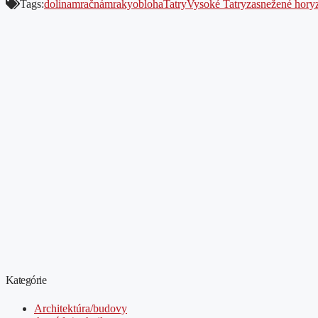
Tags:
dolina
mračná
mraky
obloha
Tatry
Vysoké Tatry
zasnežené hory
Kategórie
Architektúra/budovy