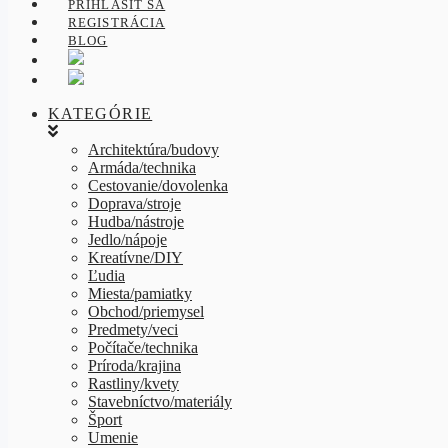
PRIHLÁSIŤ SA
REGISTRÁCIA
BLOG
KATEGÓRIE
Architektúra/budovy
Armáda/technika
Cestovanie/dovolenka
Doprava/stroje
Hudba/nástroje
Jedlo/nápoje
Kreatívne/DIY
Ľudia
Miesta/pamiatky
Obchod/priemysel
Predmety/veci
Počítače/technika
Príroda/krajina
Rastliny/kvety
Stavebníctvo/materiály
Šport
Umenie