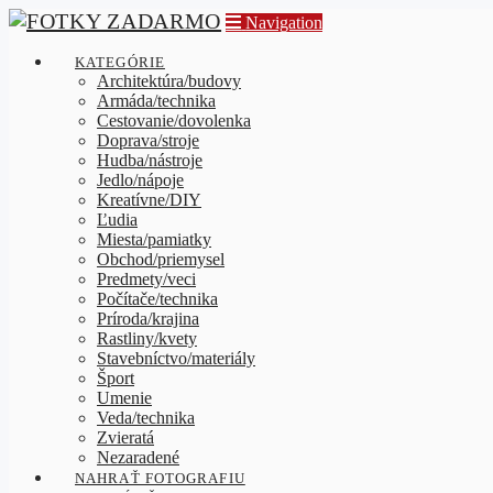
Navigation
KATEGÓRIE
Architektúra/budovy
Armáda/technika
Cestovanie/dovolenka
Doprava/stroje
Hudba/nástroje
Jedlo/nápoje
Kreatívne/DIY
Ľudia
Miesta/pamiatky
Obchod/priemysel
Predmety/veci
Počítače/technika
Príroda/krajina
Rastliny/kvety
Stavebníctvo/materiály
Šport
Umenie
Veda/technika
Zvieratá
Nezaradené
NAHRAŤ FOTOGRAFIU