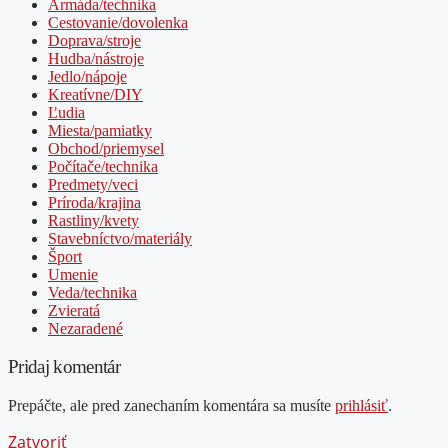
Armáda/technika
Cestovanie/dovolenka
Doprava/stroje
Hudba/nástroje
Jedlo/nápoje
Kreatívne/DIY
Ľudia
Miesta/pamiatky
Obchod/priemysel
Počítače/technika
Predmety/veci
Príroda/krajina
Rastliny/kvety
Stavebníctvo/materiály
Šport
Umenie
Veda/technika
Zvieratá
Nezaradené
Pridaj komentár
Prepáčte, ale pred zanechaním komentára sa musíte
prihlásiť
.
Zatvoriť