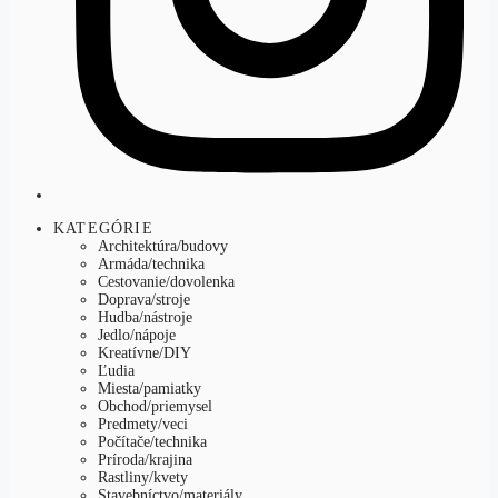
KATEGÓRIE
Architektúra/budovy
Armáda/technika
Cestovanie/dovolenka
Doprava/stroje
Hudba/nástroje
Jedlo/nápoje
Kreatívne/DIY
Ľudia
Miesta/pamiatky
Obchod/priemysel
Predmety/veci
Počítače/technika
Príroda/krajina
Rastliny/kvety
Stavebníctvo/materiály