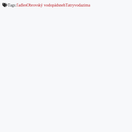
Tags:
ľad
les
Obrovský vodopád
sneh
Tatry
voda
zima