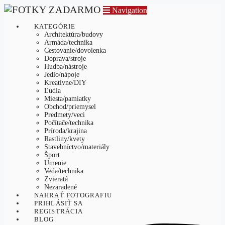
Navigation
KATEGÓRIE
Architektúra/budovy
Armáda/technika
Cestovanie/dovolenka
Doprava/stroje
Hudba/nástroje
Jedlo/nápoje
Kreatívne/DIY
Ľudia
Miesta/pamiatky
Obchod/priemysel
Predmety/veci
Počítače/technika
Príroda/krajina
Rastliny/kvety
Stavebníctvo/materiály
Šport
Umenie
Veda/technika
Zvieratá
Nezaradené
NAHRAŤ FOTOGRAFIU
PRIHLÁSIŤ SA
REGISTRÁCIA
BLOG