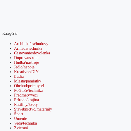
Kategórie
Architektúra/budovy
Armáda/technika
Cestovanie/dovolenka
Doprava/stroje
Hudba/nástroje
Jedlo/nápoje
Kreatívne/DIY
Ľudia
Miesta/pamiatky
Obchod/priemysel
Počítače/technika
Predmety/veci
Príroda/krajina
Rastliny/kvety
Stavebníctvo/materiály
Šport
Umenie
Veda/technika
Zvieratá