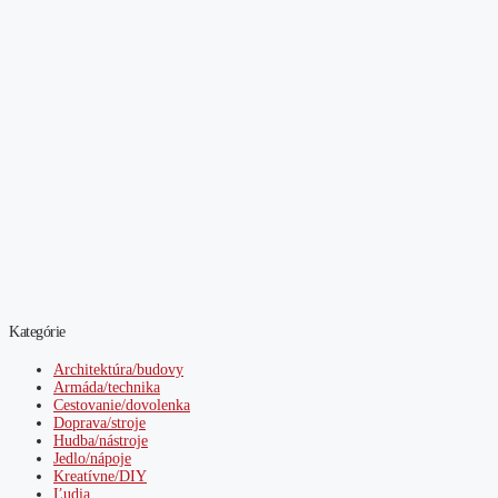
Kategórie
Architektúra/budovy
Armáda/technika
Cestovanie/dovolenka
Doprava/stroje
Hudba/nástroje
Jedlo/nápoje
Kreatívne/DIY
Ľudia