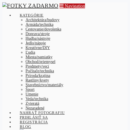
Navigation
KATEGÓRIE
Architektúra/budovy
Armáda/technika
Cestovanie/dovolenka
Doprava/stroje
Hudba/nástroje
Jedlo/nápoje
Kreatívne/DIY
Ľudia
Miesta/pamiatky
Obchod/priemysel
Predmety/veci
Počítače/technika
Príroda/krajina
Rastliny/kvety
Stavebníctvo/materiály
Šport
Umenie
Veda/technika
Zvieratá
Nezaradené
NAHRAŤ FOTOGRAFIU
PRIHLÁSIŤ SA
REGISTRÁCIA
BLOG