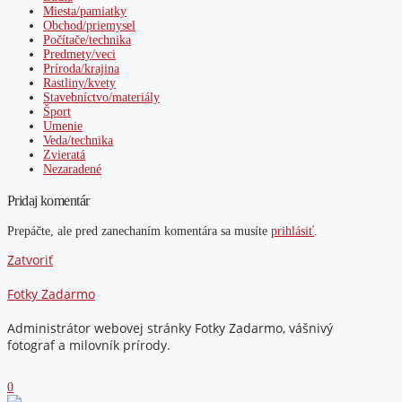
Miesta/pamiatky
Obchod/priemysel
Počítače/technika
Predmety/veci
Príroda/krajina
Rastliny/kvety
Stavebníctvo/materiály
Šport
Umenie
Veda/technika
Zvieratá
Nezaradené
Pridaj komentár
Prepáčte, ale pred zanechaním komentára sa musíte
prihlásiť
.
Zatvoriť
Fotky Zadarmo
Administrátor webovej stránky Fotky Zadarmo, vášnivý
fotograf a milovník prírody.
0