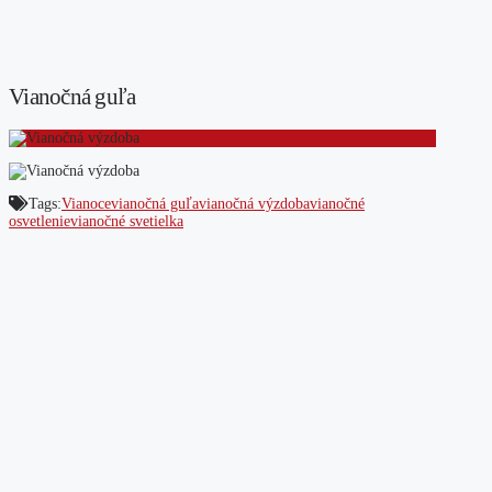
Vianočná guľa
Tags:
Vianoce
vianočná guľa
vianočná výzdoba
vianočné
osvetlenie
vianočné svetielka