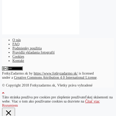
O nás
FAQ
Podmienky použitia
Pravidlá vkladania fotografií
Cookies
Kontakt
FotkyZadarmo.sk
by
https://www.fotkyzadarmo.sk/
is licensed
under a
Creative Commons Attribution 4.0 International License
.
© Copyright 2018 Fotkyzadarmo.sk, Všetky práva vyhradené
Táto stránka používa pre cookies pre zlepšenie používateľskej skúsenosti na
webe. Viac o tom ako používame cookies sa dozviete na
Čítať viac
Rozumiem