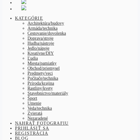
KATEGÓRIE
Architektúra/budovy
Armáda/technika
Cestovanie/dovolenka
Doprava/stroje
Hudba/nástroje
Jedlo/nápoje
Kreatívne/DIY
Ľudia
Miesta/pamiatky
Obchod/priemysel
Predmety/veci
Počítače/technika
Príroda/krajina
Rastliny/kvety
Stavebníctvo/materiály
Šport
Umenie
Veda/technika
Zvieratá
Nezaradené
NAHRAŤ FOTOGRAFIU
PRIHLÁSIŤ SA
REGISTRÁCIA
BLOG