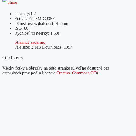
Clona: ƒ/1.7
Fotoaparát: SM-G935F
Ohnisková vzdialenosť: 4.2mm
ISO: 80
Rýchlosť uzavierky: 1/50s
Stiahnuť zadarmo
File size:
2 MB
Downloads:
1997
CC0 Licencia
Všetky fotky a obrázky na tejto stránke sú voľne dostupné bez
autorských práv podľa licencie
Creative Commons CC0