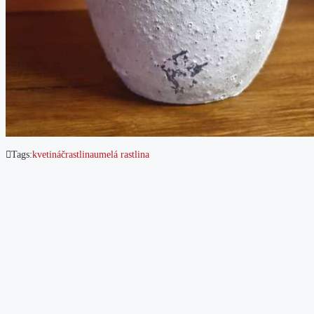
Tags:
kvetináč
rastlina
umelá rastlina