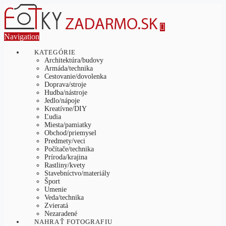
Navigation
KATEGÓRIE
Architektúra/budovy
Armáda/technika
Cestovanie/dovolenka
Doprava/stroje
Hudba/nástroje
Jedlo/nápoje
Kreatívne/DIY
Ľudia
Miesta/pamiatky
Obchod/priemysel
Predmety/veci
Počítače/technika
Príroda/krajina
Rastliny/kvety
Stavebníctvo/materiály
Šport
Umenie
Veda/technika
Zvieratá
Nezaradené
NAHRAŤ FOTOGRAFIU