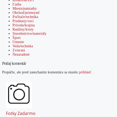
Kreatívne/DIY
Ľudia
Miesta/pamiatky
Obchod/priemysel
Počítače/technika
Predmety/veci
Príroda/krajina
Rastliny/kvety
Stavebníctvo/materiály
Šport
Umenie
Veda/technika
Zvieratá
Nezaradené
Pridaj komentár
Prepáčte, ale pred zanechaním komentára sa musíte
prihlásiť
.
Fotky Zadarmo