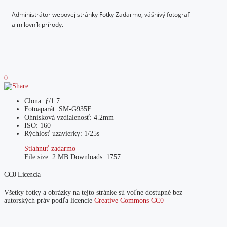
Administrátor webovej stránky Fotky Zadarmo, vášnivý fotograf
a milovník prírody.
0
Clona: ƒ/1.7
Fotoaparát: SM-G935F
Ohnisková vzdialenosť: 4.2mm
ISO: 160
Rýchlosť uzavierky: 1/25s
Stiahnuť zadarmo
File size:
2 MB
Downloads:
1757
CC0 Licencia
Všetky fotky a obrázky na tejto stránke sú voľne dostupné bez
autorských práv podľa licencie
Creative Commons CC0