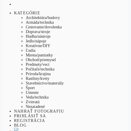
KATEGÓRIE
Architektúra/budovy
Armáda/technika
Cestovanie/dovolenka
Doprava/stroje
Hudba/nástroje
Jedlo/nápoje
Kreatívne/DIY
Ľudia
Miesta/pamiatky
Obchod/priemysel
Predmety/veci
Počítače/technika
Príroda/krajina
Rastliny/kvety
Stavebníctvo/materiály
Šport
Umenie
Veda/technika
Zvieratá
Nezaradené
NAHRAŤ FOTOGRAFIU
PRIHLÁSIŤ SA
REGISTRÁCIA
BLOG