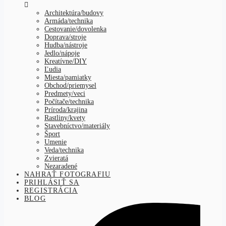
Architektúra/budovy
Armáda/technika
Cestovanie/dovolenka
Doprava/stroje
Hudba/nástroje
Jedlo/nápoje
Kreatívne/DIY
Ľudia
Miesta/pamiatky
Obchod/priemysel
Predmety/veci
Počítače/technika
Príroda/krajina
Rastliny/kvety
Stavebníctvo/materiály
Šport
Umenie
Veda/technika
Zvieratá
Nezaradené
NAHRAŤ FOTOGRAFIU
PRIHLÁSIŤ SA
REGISTRÁCIA
BLOG