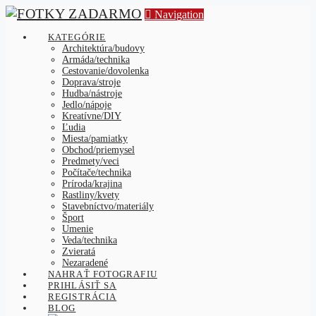
Navigation
KATEGÓRIE
Architektúra/budovy
Armáda/technika
Cestovanie/dovolenka
Doprava/stroje
Hudba/nástroje
Jedlo/nápoje
Kreatívne/DIY
Ľudia
Miesta/pamiatky
Obchod/priemysel
Predmety/veci
Počítače/technika
Príroda/krajina
Rastliny/kvety
Stavebníctvo/materiály
Šport
Umenie
Veda/technika
Zvieratá
Nezaradené
NAHRAŤ FOTOGRAFIU
PRIHLÁSIŤ SA
REGISTRÁCIA
BLOG