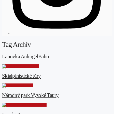
Tag Archív
Lanovka AnkogelBahn
Skialpinistické túry
Národný park Vysoké Taury