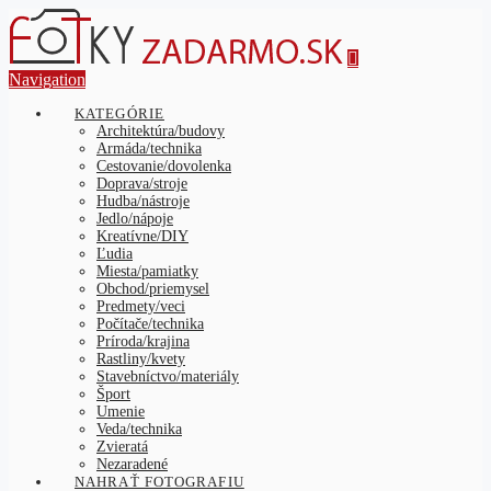
Navigation
KATEGÓRIE
Architektúra/budovy
Armáda/technika
Cestovanie/dovolenka
Doprava/stroje
Hudba/nástroje
Jedlo/nápoje
Kreatívne/DIY
Ľudia
Miesta/pamiatky
Obchod/priemysel
Predmety/veci
Počítače/technika
Príroda/krajina
Rastliny/kvety
Stavebníctvo/materiály
Šport
Umenie
Veda/technika
Zvieratá
Nezaradené
NAHRAŤ FOTOGRAFIU