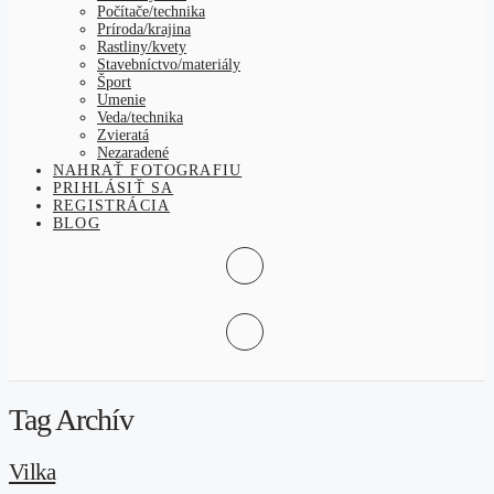
Počítače/technika
Príroda/krajina
Rastliny/kvety
Stavebníctvo/materiály
Šport
Umenie
Veda/technika
Zvieratá
Nezaradené
NAHRAŤ FOTOGRAFIU
PRIHLÁSIŤ SA
REGISTRÁCIA
BLOG
Tag Archív
Vilka