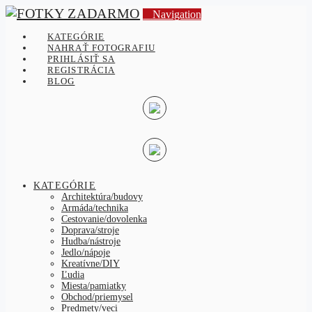
Navigation
KATEGÓRIE
NAHRAŤ FOTOGRAFIU
PRIHLÁSIŤ SA
REGISTRÁCIA
BLOG
KATEGÓRIE
Architektúra/budovy
Armáda/technika
Cestovanie/dovolenka
Doprava/stroje
Hudba/nástroje
Jedlo/nápoje
Kreatívne/DIY
Ľudia
Miesta/pamiatky
Obchod/priemysel
Predmety/veci