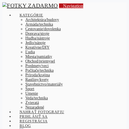
Navigation
KATEGÓRIE
Architektúra/budovy
Armáda/technika
Cestovanie/dovolenka
Doprava/stroje
Hudba/nástroje
Jedlo/nápoje
Kreatívne/DIY
Ľudia
Miesta/pamiatky
Obchod/priemysel
Predmety/veci
Počítače/technika
Príroda/krajina
Rastliny/kvety
Stavebníctvo/materiály
Šport
Umenie
Veda/technika
Zvieratá
Nezaradené
NAHRAŤ FOTOGRAFIU
PRIHLÁSIŤ SA
REGISTRÁCIA
BLOG