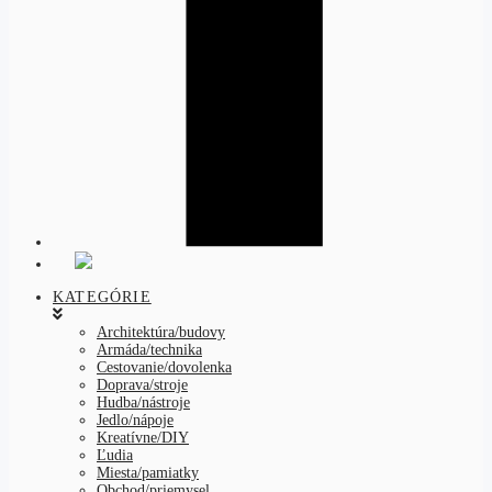
KATEGÓRIE
Architektúra/budovy
Armáda/technika
Cestovanie/dovolenka
Doprava/stroje
Hudba/nástroje
Jedlo/nápoje
Kreatívne/DIY
Ľudia
Miesta/pamiatky
Obchod/priemysel