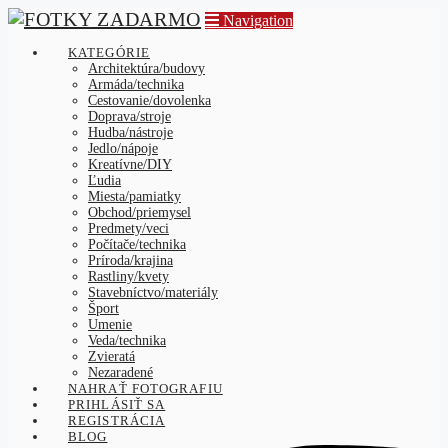
Navigation
KATEGÓRIE
Architektúra/budovy
Armáda/technika
Cestovanie/dovolenka
Doprava/stroje
Hudba/nástroje
Jedlo/nápoje
Kreatívne/DIY
Ľudia
Miesta/pamiatky
Obchod/priemysel
Predmety/veci
Počítače/technika
Príroda/krajina
Rastliny/kvety
Stavebníctvo/materiály
Šport
Umenie
Veda/technika
Zvieratá
Nezaradené
NAHRAŤ FOTOGRAFIU
PRIHLÁSIŤ SA
REGISTRÁCIA
BLOG