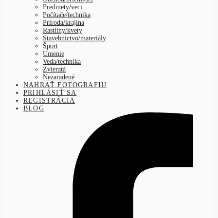
Predmety/veci
Počítače/technika
Príroda/krajina
Rastliny/kvety
Stavebníctvo/materiály
Šport
Umenie
Veda/technika
Zvieratá
Nezaradené
NAHRAŤ FOTOGRAFIU
PRIHLÁSIŤ SA
REGISTRÁCIA
BLOG