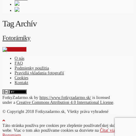
Tag Archív
Fotorámiky
O nás
FAQ
Podmienky použitia
Pravidlá vkladania fotografií
Cookies
Kontakt
FotkyZadarmo.sk
by
https://www.fotkyzadarmo.sk/
is licensed
under a
Creative Commons Attribution 4.0 International License
.
© Copyright 2018 Fotkyzadarmo.sk, Všetky práva vyhradené
Táto stránka používa pre cookies pre zlepšenie používateľskej skúsenosti na
webe. Viac o tom ako používame cookies sa dozviete na
Čítať viac
Rozumiem