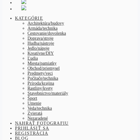
KATEGÓRIE
Architektúra/budovy
Armáda/technika
Cestovanie/dovolenka
Doprava/stroje
Hudba/nástroje
Jedlo/nápoje
Kreatívne/DIY
Ľudia
Miesta/pamiatky
Obchod/priemysel
Predmety/veci
Počítače/technika
Príroda/krajina
Rastliny/kvety
Stavebníctvo/materiály
Šport
Umenie
Veda/technika
Zvieratá
Nezaradené
NAHRAŤ FOTOGRAFIU
PRIHLÁSIŤ SA
REGISTRÁCIA
BLOG