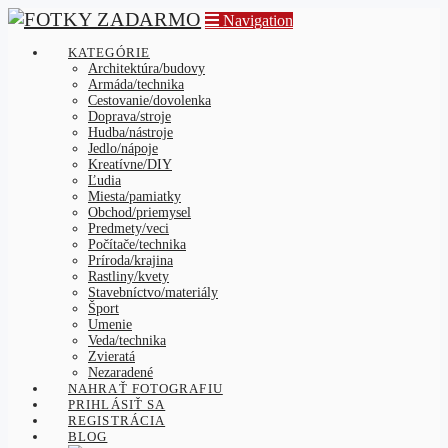
Navigation
KATEGÓRIE
Architektúra/budovy
Armáda/technika
Cestovanie/dovolenka
Doprava/stroje
Hudba/nástroje
Jedlo/nápoje
Kreatívne/DIY
Ľudia
Miesta/pamiatky
Obchod/priemysel
Predmety/veci
Počítače/technika
Príroda/krajina
Rastliny/kvety
Stavebníctvo/materiály
Šport
Umenie
Veda/technika
Zvieratá
Nezaradené
NAHRAŤ FOTOGRAFIU
PRIHLÁSIŤ SA
REGISTRÁCIA
BLOG