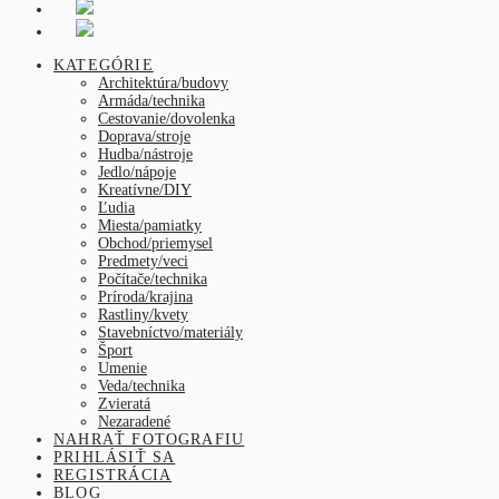
KATEGÓRIE
Architektúra/budovy
Armáda/technika
Cestovanie/dovolenka
Doprava/stroje
Hudba/nástroje
Jedlo/nápoje
Kreatívne/DIY
Ľudia
Miesta/pamiatky
Obchod/priemysel
Predmety/veci
Počítače/technika
Príroda/krajina
Rastliny/kvety
Stavebníctvo/materiály
Šport
Umenie
Veda/technika
Zvieratá
Nezaradené
NAHRAŤ FOTOGRAFIU
PRIHLÁSIŤ SA
REGISTRÁCIA
BLOG