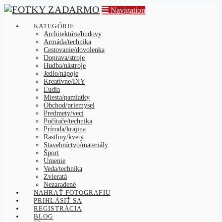
Navigation
KATEGÓRIE
Architektúra/budovy
Armáda/technika
Cestovanie/dovolenka
Doprava/stroje
Hudba/nástroje
Jedlo/nápoje
Kreatívne/DIY
Ľudia
Miesta/pamiatky
Obchod/priemysel
Predmety/veci
Počítače/technika
Príroda/krajina
Rastliny/kvety
Stavebníctvo/materiály
Šport
Umenie
Veda/technika
Zvieratá
Nezaradené
NAHRAŤ FOTOGRAFIU
PRIHLÁSIŤ SA
REGISTRÁCIA
BLOG