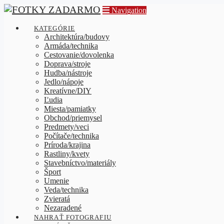
Navigation
KATEGÓRIE
Architektúra/budovy
Armáda/technika
Cestovanie/dovolenka
Doprava/stroje
Hudba/nástroje
Jedlo/nápoje
Kreatívne/DIY
Ľudia
Miesta/pamiatky
Obchod/priemysel
Predmety/veci
Počítače/technika
Príroda/krajina
Rastliny/kvety
Stavebníctvo/materiály
Šport
Umenie
Veda/technika
Zvieratá
Nezaradené
NAHRAŤ FOTOGRAFIU