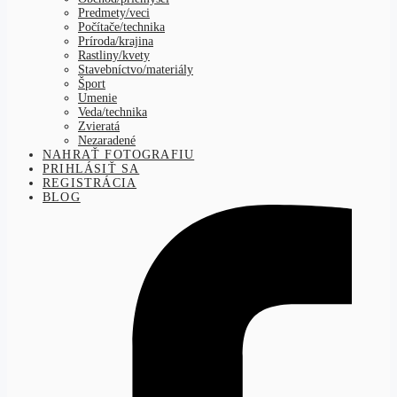
Predmety/veci
Počítače/technika
Príroda/krajina
Rastliny/kvety
Stavebníctvo/materiály
Šport
Umenie
Veda/technika
Zvieratá
Nezaradené
NAHRAŤ FOTOGRAFIU
PRIHLÁSIŤ SA
REGISTRÁCIA
BLOG