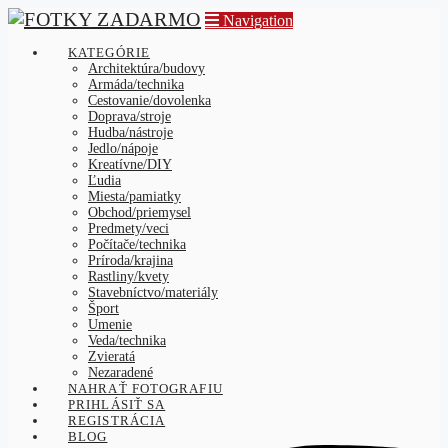
Navigation
KATEGÓRIE
Architektúra/budovy
Armáda/technika
Cestovanie/dovolenka
Doprava/stroje
Hudba/nástroje
Jedlo/nápoje
Kreatívne/DIY
Ľudia
Miesta/pamiatky
Obchod/priemysel
Predmety/veci
Počítače/technika
Príroda/krajina
Rastliny/kvety
Stavebníctvo/materiály
Šport
Umenie
Veda/technika
Zvieratá
Nezaradené
NAHRAŤ FOTOGRAFIU
PRIHLÁSIŤ SA
REGISTRÁCIA
BLOG