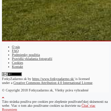
O nás
FAQ
Podmienky použitia
Pravidlá vkladania fotografií
Cookies
Kontakt
FotkyZadarmo.sk
by
https://www.fotkyzadarmo.sk/
is licensed
under a
Creative Commons Attribution 4.0 International License
.
© Copyright 2018 Fotkyzadarmo.sk, Všetky práva vyhradené
Táto stránka používa pre cookies pre zlepšenie používateľskej skúsenosti na
webe. Viac o tom ako používame cookies sa dozviete na
Čítať viac
Rozumiem