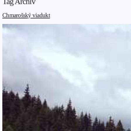
Tag Archív
Chmarošský viadukt