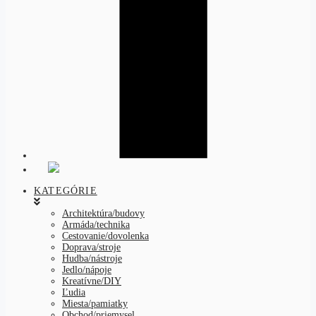
KATEGÓRIE
Architektúra/budovy
Armáda/technika
Cestovanie/dovolenka
Doprava/stroje
Hudba/nástroje
Jedlo/nápoje
Kreatívne/DIY
Ľudia
Miesta/pamiatky
Obchod/priemysel