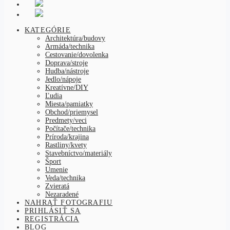
KATEGÓRIE
Architektúra/budovy
Armáda/technika
Cestovanie/dovolenka
Doprava/stroje
Hudba/nástroje
Jedlo/nápoje
Kreatívne/DIY
Ľudia
Miesta/pamiatky
Obchod/priemysel
Predmety/veci
Počítače/technika
Príroda/krajina
Rastliny/kvety
Stavebníctvo/materiály
Šport
Umenie
Veda/technika
Zvieratá
Nezaradené
NAHRAŤ FOTOGRAFIU
PRIHLÁSIŤ SA
REGISTRÁCIA
BLOG