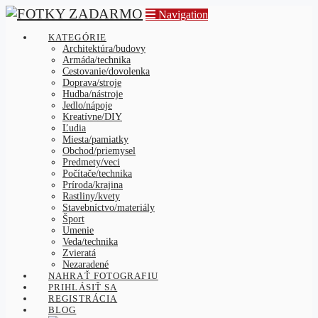
Navigation
KATEGÓRIE
Architektúra/budovy
Armáda/technika
Cestovanie/dovolenka
Doprava/stroje
Hudba/nástroje
Jedlo/nápoje
Kreatívne/DIY
Ľudia
Miesta/pamiatky
Obchod/priemysel
Predmety/veci
Počítače/technika
Príroda/krajina
Rastliny/kvety
Stavebníctvo/materiály
Šport
Umenie
Veda/technika
Zvieratá
Nezaradené
NAHRAŤ FOTOGRAFIU
PRIHLÁSIŤ SA
REGISTRÁCIA
BLOG