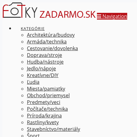
Navigation
KATEGÓRIE
Architektúra/budovy
Armáda/technika
Cestovanie/dovolenka
Doprava/stroje
Hudba/nástroje
Jedlo/nápoje
Kreatívne/DIY
Ľudia
Miesta/pamiatky
Obchod/priemysel
Predmety/veci
Počítače/technika
Príroda/krajina
Rastliny/kvety
Stavebníctvo/materiály
Šport