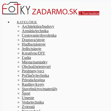
Navigation
KATEGÓRIE
Architektúra/budovy
Armáda/technika
Cestovanie/dovolenka
Doprava/stroje
Hudba/nástroje
Jedlo/nápoje
Kreatívne/DIY
Ľudia
Miesta/pamiatky
Obchod/priemysel
Predmety/veci
Počítače/technika
Príroda/krajina
Rastliny/kvety
Stavebníctvo/materiály
Šport
Umenie
Veda/technika
Zvieratá