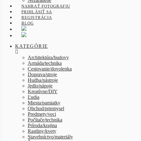
Nezaradené
NAHRAŤ FOTOGRAFIU
PRIHLÁSIŤ SA
REGISTRÁCIA
BLOG
KATEGÓRIE
Architektúra/budovy
Armáda/technika
Cestovanie/dovolenka
Doprava/stroje
Hudba/nástroje
Jedlo/nápoje
Kreatívne/DIY
Ľudia
Miesta/pamiatky
Obchod/priemysel
Predmety/veci
Počítače/technika
Príroda/krajina
Rastliny/kvety
Stavebníctvo/materiály