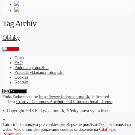
Tag Archív
Oblaky
O nás
FAQ
Podmienky použitia
Pravidlá vkladania fotografií
Cookies
Kontakt
FotkyZadarmo.sk
by
https://www.fotkyzadarmo.sk/
is licensed
under a
Creative Commons Attribution 4.0 International License
.
© Copyright 2018 Fotkyzadarmo.sk, Všetky práva vyhradené
Táto stránka používa pre cookies pre zlepšenie používateľskej skúsenosti na
webe. Viac o tom ako používame cookies sa dozviete na
Čítať viac
Rozumiem