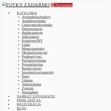
Navigation
KATEGÓRIE
Architektúra/budovy
Armáda/technika
Cestovanie/dovolenka
Doprava/stroje
Hudba/nástroje
Jedlo/nápoje
Kreatívne/DIY
Ľudia
Miesta/pamiatky
Obchod/priemysel
Predmety/veci
Počítače/technika
Príroda/krajina
Rastliny/kvety
Stavebníctvo/materiály
Šport
Umenie
Veda/technika
Zvieratá
Nezaradené
NAHRAŤ FOTOGRAFIU
PRIHLÁSIŤ SA
REGISTRÁCIA
BLOG