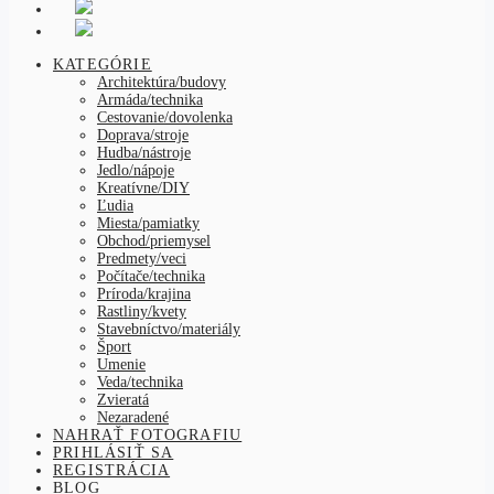
KATEGÓRIE
Architektúra/budovy
Armáda/technika
Cestovanie/dovolenka
Doprava/stroje
Hudba/nástroje
Jedlo/nápoje
Kreatívne/DIY
Ľudia
Miesta/pamiatky
Obchod/priemysel
Predmety/veci
Počítače/technika
Príroda/krajina
Rastliny/kvety
Stavebníctvo/materiály
Šport
Umenie
Veda/technika
Zvieratá
Nezaradené
NAHRAŤ FOTOGRAFIU
PRIHLÁSIŤ SA
REGISTRÁCIA
BLOG