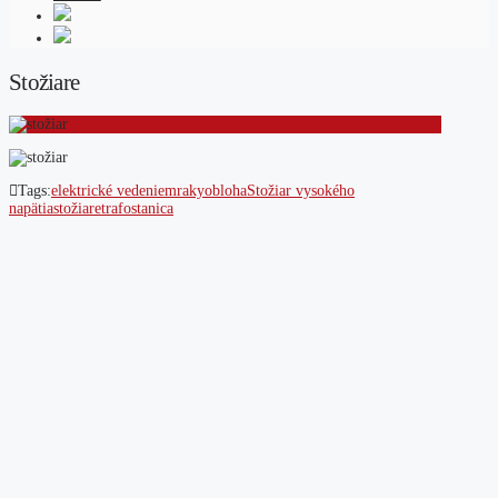
Stožiare
Tags:
elektrické vedenie
mraky
obloha
Stožiar vysokého
napätia
stožiare
trafostanica