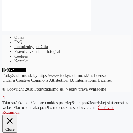
O nás
FAQ
Podmienky použitia
Pravidlá vkladania fotografií
Cookies
Kontakt
FotkyZadarmo.sk
by
https://www.fotkyzadarmo.sk/
is licensed
under a
Creative Commons Attribution 4.0 International License
.
© Copyright 2018 Fotkyzadarmo.sk, Všetky práva vyhradené
Táto stránka používa pre cookies pre zlepšenie používateľskej skúsenosti na
webe. Viac o tom ako používame cookies sa dozviete na
Čítať viac
Rozumiem
Close