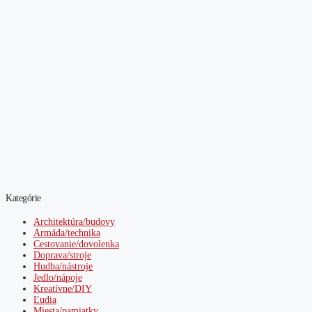
Kategórie
Architektúra/budovy
Armáda/technika
Cestovanie/dovolenka
Doprava/stroje
Hudba/nástroje
Jedlo/nápoje
Kreatívne/DIY
Ľudia
Miesta/pamiatky