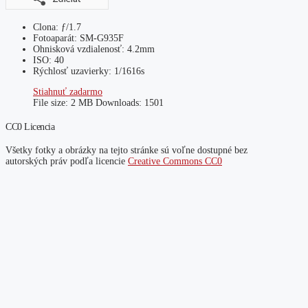
Clona: ƒ/1.7
Fotoaparát: SM-G935F
Ohnisková vzdialenosť: 4.2mm
ISO: 40
Rýchlosť uzavierky: 1/1616s
Stiahnuť zadarmo
File size:
2 MB
Downloads:
1501
CC0 Licencia
Všetky fotky a obrázky na tejto stránke sú voľne dostupné bez
autorských práv podľa licencie
Creative Commons CC0