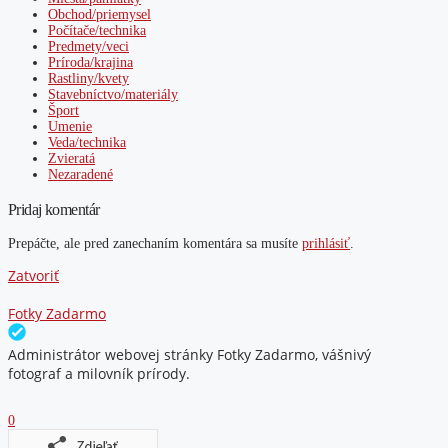
Obchod/priemysel
Počítače/technika
Predmety/veci
Príroda/krajina
Rastliny/kvety
Stavebníctvo/materiály
Šport
Umenie
Veda/technika
Zvieratá
Nezaradené
Pridaj komentár
Prepáčte, ale pred zanechaním komentára sa musíte
prihlásiť
.
Zatvoriť
Fotky Zadarmo
Administrátor webovej stránky Fotky Zadarmo, vášnivý
fotograf a milovník prírody.
0