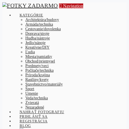
Navigation
KATEGÓRIE
Architektúra/budovy
Armáda/technika
Cestovanie/dovolenka
Doprava/stroje
Hudba/nástroje
Jedlo/nápoje
Kreatívne/DIY
Ľudia
Miesta/pamiatky
Obchod/priemysel
Predmety/veci
Počítače/technika
Príroda/krajina
Rastliny/kvety
Stavebníctvo/materiály
Šport
Umenie
Veda/technika
Zvieratá
Nezaradené
NAHRAŤ FOTOGRAFIU
PRIHLÁSIŤ SA
REGISTRÁCIA
BLOG