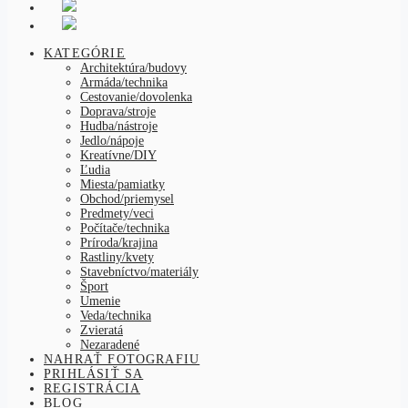
KATEGÓRIE
Architektúra/budovy
Armáda/technika
Cestovanie/dovolenka
Doprava/stroje
Hudba/nástroje
Jedlo/nápoje
Kreatívne/DIY
Ľudia
Miesta/pamiatky
Obchod/priemysel
Predmety/veci
Počítače/technika
Príroda/krajina
Rastliny/kvety
Stavebníctvo/materiály
Šport
Umenie
Veda/technika
Zvieratá
Nezaradené
NAHRAŤ FOTOGRAFIU
PRIHLÁSIŤ SA
REGISTRÁCIA
BLOG