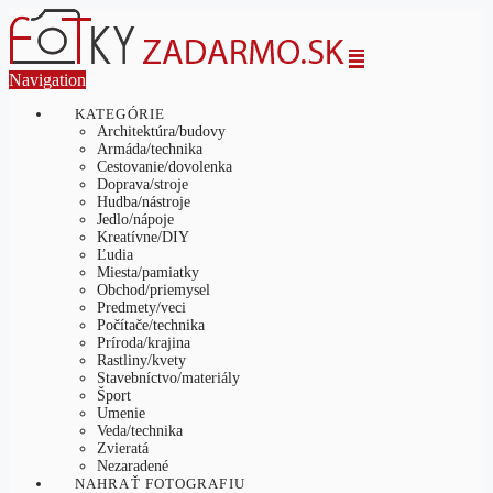
Navigation
KATEGÓRIE
Architektúra/budovy
Armáda/technika
Cestovanie/dovolenka
Doprava/stroje
Hudba/nástroje
Jedlo/nápoje
Kreatívne/DIY
Ľudia
Miesta/pamiatky
Obchod/priemysel
Predmety/veci
Počítače/technika
Príroda/krajina
Rastliny/kvety
Stavebníctvo/materiály
Šport
Umenie
Veda/technika
Zvieratá
Nezaradené
NAHRAŤ FOTOGRAFIU