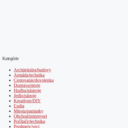
Kategórie
Architektúra/budovy
Armáda/technika
Cestovanie/dovolenka
Doprava/stroje
Hudba/nástroje
Jedlo/nápoje
Kreatívne/DIY
Ľudia
Miesta/pamiatky
Obchod/priemysel
Počítače/technika
Predmety/veci