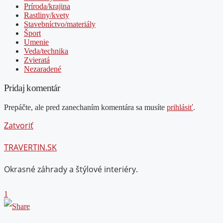
Príroda/krajina
Rastliny/kvety
Stavebníctvo/materiály
Šport
Umenie
Veda/technika
Zvieratá
Nezaradené
Pridaj komentár
Prepáčte, ale pred zanechaním komentára sa musíte
prihlásiť
.
Zatvoriť
TRAVERTIN.SK
Okrasné záhrady a štýlové interiéry.
1