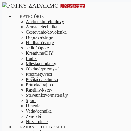
Navigation
KATEGÓRIE
Architektúra/budovy
Armáda/technika
Cestovanie/dovolenka
Doprava/stroje
Hudba/nástroje
Jedlo/nápoje
Kreatívne/DIY
Ľudia
Miesta/pamiatky
Obchod/priemysel
Predmety/veci
Počítače/technika
Príroda/krajina
Rastliny/kvety
Stavebníctvo/materiály
Šport
Umenie
Veda/technika
Zvieratá
Nezaradené
NAHRAŤ FOTOGRAFIU