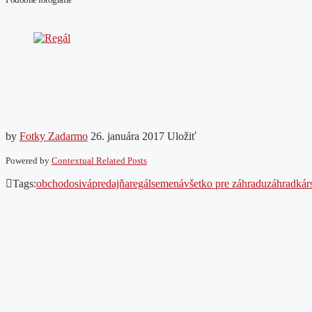
by
Fotky Zadarmo
26. januára 2017
Uložiť
Powered by
Contextual Related Posts
Tags:
obchod
osivá
predajňa
regál
semená
všetko pre záhradu
záhradkár