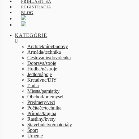
PRIHLÁSIŤ SA
REGISTRÁCIA
BLOG
KATEGÓRIE
Architektúra/budovy
Armáda/technika
Cestovanie/dovolenka
Doprava/stroje
Hudba/nástroje
Jedlo/nápoje
Kreatívne/DIY
Ľudia
Miesta/pamiatky
Obchod/priemysel
Predmety/veci
Počítače/technika
Príroda/krajina
Rastliny/kvety
Stavebníctvo/materiály
Šport
Umenie