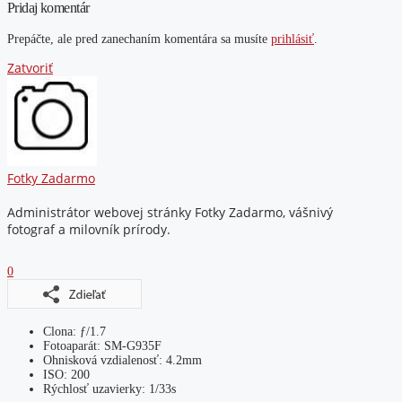
Pridaj komentár
Prepáčte, ale pred zanechaním komentára sa musíte
prihlásiť
.
Zatvoriť
Fotky Zadarmo
Administrátor webovej stránky Fotky Zadarmo, vášnivý
fotograf a milovník prírody.
0
Clona: ƒ/1.7
Fotoaparát: SM-G935F
Ohnisková vzdialenosť: 4.2mm
ISO: 200
Rýchlosť uzavierky: 1/33s