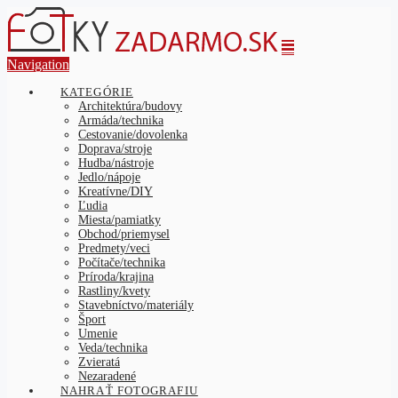
Navigation
KATEGÓRIE
Architektúra/budovy
Armáda/technika
Cestovanie/dovolenka
Doprava/stroje
Hudba/nástroje
Jedlo/nápoje
Kreatívne/DIY
Ľudia
Miesta/pamiatky
Obchod/priemysel
Predmety/veci
Počítače/technika
Príroda/krajina
Rastliny/kvety
Stavebníctvo/materiály
Šport
Umenie
Veda/technika
Zvieratá
Nezaradené
NAHRAŤ FOTOGRAFIU