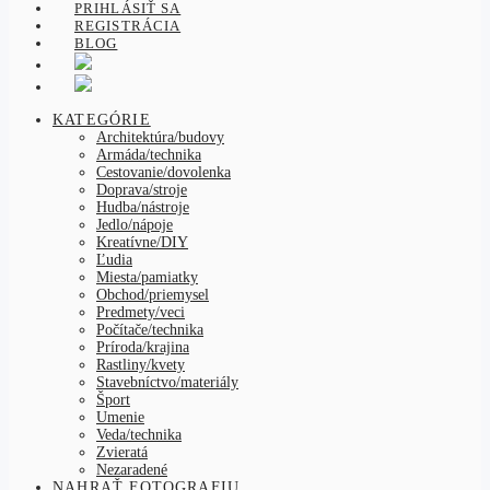
PRIHLÁSIŤ SA
REGISTRÁCIA
BLOG
KATEGÓRIE
Architektúra/budovy
Armáda/technika
Cestovanie/dovolenka
Doprava/stroje
Hudba/nástroje
Jedlo/nápoje
Kreatívne/DIY
Ľudia
Miesta/pamiatky
Obchod/priemysel
Predmety/veci
Počítače/technika
Príroda/krajina
Rastliny/kvety
Stavebníctvo/materiály
Šport
Umenie
Veda/technika
Zvieratá
Nezaradené
NAHRAŤ FOTOGRAFIU