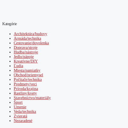
Kategórie
Architektúra/budovy
Armáda/technika
Cestovanie/dovolenka
Doprava/stroje
Hudba/nástroje
Jedlo/nápoje
Kreatívne/DIY
Ľudia
Miesta/pamiatky
Obchod/priemysel
Počítače/technika
Predmety/veci
Príroda/krajina
Rastliny/kvety
Stavebníctvo/materiály
Šport
Umenie
Veda/technika
Zvieratá
Nezaradené