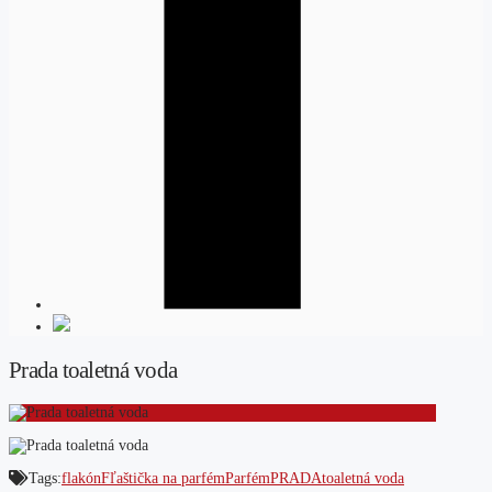
Prada toaletná voda
Tags:
flakón
Fľaštička na parfém
Parfém
PRADA
toaletná voda