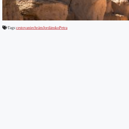
Tags:
cestovanie
chrám
Jordánsko
Petra