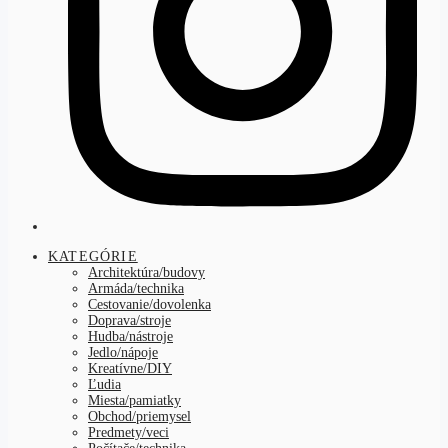
KATEGÓRIE
Architektúra/budovy
Armáda/technika
Cestovanie/dovolenka
Doprava/stroje
Hudba/nástroje
Jedlo/nápoje
Kreatívne/DIY
Ľudia
Miesta/pamiatky
Obchod/priemysel
Predmety/veci