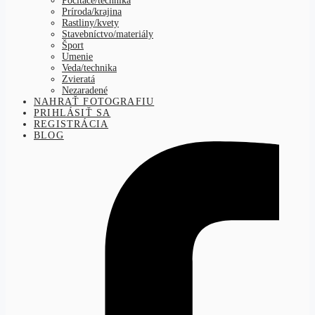
Počítače/technika
Príroda/krajina
Rastliny/kvety
Stavebníctvo/materiály
Šport
Umenie
Veda/technika
Zvieratá
Nezaradené
NAHRAŤ FOTOGRAFIU
PRIHLÁSIŤ SA
REGISTRÁCIA
BLOG