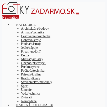
Navigation
KATEGÓRIE
Architektúra/budovy
Armáda/technika
Cestovanie/dovolenka
Doprava/stroje
Hudba/nástroje
Jedlo/nápoje
Kreatívne/DIY
Ľudia
Miesta/pamiatky
Obchod/priemysel
Predmety/veci
Počítače/technika
Príroda/krajina
Rastliny/kvety
Stavebníctvo/materiály
Šport
Umenie
Veda/technika
Zvieratá
Nezaradené
NAHRAŤ FOTOGRAFIU