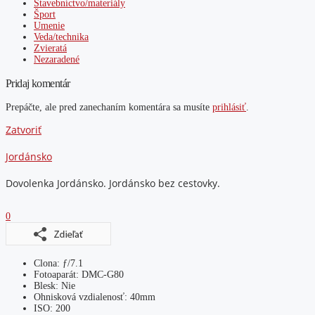
Stavebníctvo/materiály
Šport
Umenie
Veda/technika
Zvieratá
Nezaradené
Pridaj komentár
Prepáčte, ale pred zanechaním komentára sa musíte
prihlásiť
.
Zatvoriť
Jordánsko
Dovolenka Jordánsko. Jordánsko bez cestovky.
0
Clona: ƒ/7.1
Fotoaparát: DMC-G80
Blesk: Nie
Ohnisková vzdialenosť: 40mm
ISO: 200