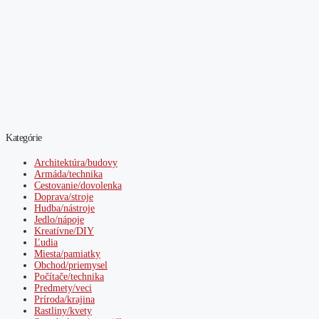
Kategórie
Architektúra/budovy
Armáda/technika
Cestovanie/dovolenka
Doprava/stroje
Hudba/nástroje
Jedlo/nápoje
Kreatívne/DIY
Ľudia
Miesta/pamiatky
Obchod/priemysel
Počítače/technika
Predmety/veci
Príroda/krajina
Rastliny/kvety