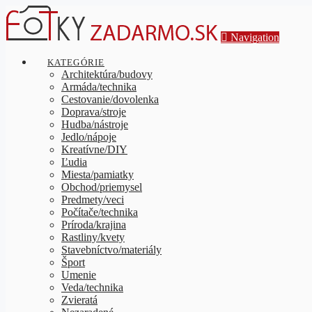
Navigation
KATEGÓRIE
Architektúra/budovy
Armáda/technika
Cestovanie/dovolenka
Doprava/stroje
Hudba/nástroje
Jedlo/nápoje
Kreatívne/DIY
Ľudia
Miesta/pamiatky
Obchod/priemysel
Predmety/veci
Počítače/technika
Príroda/krajina
Rastliny/kvety
Stavebníctvo/materiály
Šport
Umenie
Veda/technika
Zvieratá