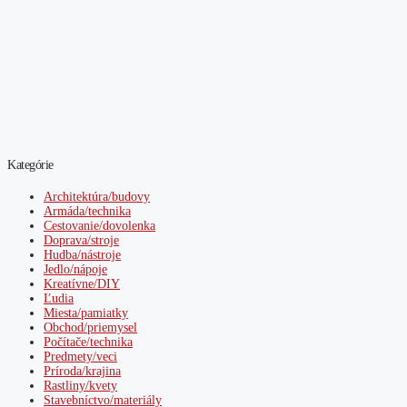
Kategórie
Architektúra/budovy
Armáda/technika
Cestovanie/dovolenka
Doprava/stroje
Hudba/nástroje
Jedlo/nápoje
Kreatívne/DIY
Ľudia
Miesta/pamiatky
Obchod/priemysel
Počítače/technika
Predmety/veci
Príroda/krajina
Rastliny/kvety
Stavebníctvo/materiály