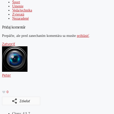
Šport
Umenie
Veda/technika
Zvieratá
Nezaradené
Pridaj komentár
Prepáčte, ale pred zanechaním komentára sa musíte
prihlásiť
.
Zatvoriť
Peter
0
Clona: ƒ/1.7