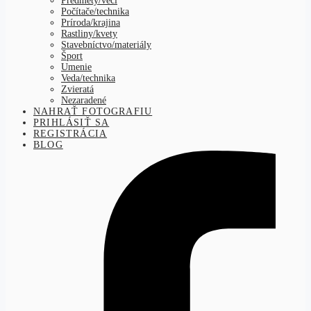
Predmety/veci
Počítače/technika
Príroda/krajina
Rastliny/kvety
Stavebníctvo/materiály
Šport
Umenie
Veda/technika
Zvieratá
Nezaradené
NAHRAŤ FOTOGRAFIU
PRIHLÁSIŤ SA
REGISTRÁCIA
BLOG