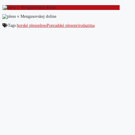
Tags:
horské pleso
pleso
Popradské pleso
príroda
zima