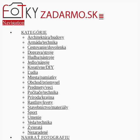
Navigation
KATEGÓRIE
Architektúra/budovy
Armáda/technika
Cestovanie/dovolenka
Doprava/stroje
Hudba/nástroje
Jedlo/nápoje
Kreatívne/DIY
Ľudia
Miesta/pamiatky
Obchod/priemysel
Predmety/veci
Počítače/technika
Príroda/krajina
Rastliny/kvety
Stavebníctvo/materiály
Šport
Umenie
Veda/technika
Zvieratá
Nezaradené
NAHRAŤ FOTOGRAFIU