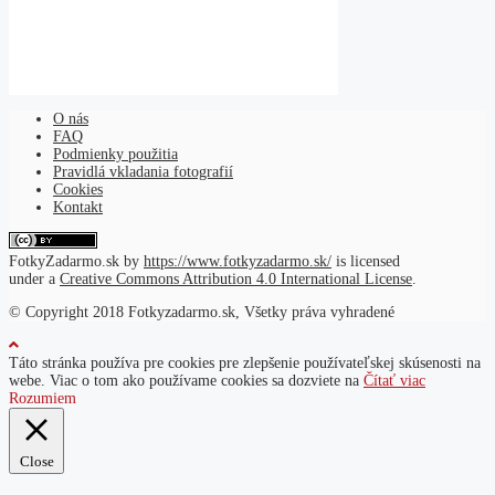
O nás
FAQ
Podmienky použitia
Pravidlá vkladania fotografií
Cookies
Kontakt
FotkyZadarmo.sk
by
https://www.fotkyzadarmo.sk/
is licensed
under a
Creative Commons Attribution 4.0 International License
.
© Copyright 2018 Fotkyzadarmo.sk, Všetky práva vyhradené
Táto stránka používa pre cookies pre zlepšenie používateľskej skúsenosti na
webe. Viac o tom ako používame cookies sa dozviete na
Čítať viac
Rozumiem
Close