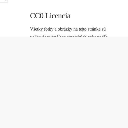
CC0 Licencia
Všetky fotky a obrázky na tejto stránke sú
voľne dostupné bez autorských práv podľa
licencie
Creative Commons CC0