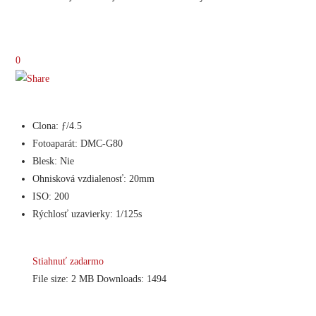
0
Clona: ƒ/4.5
Fotoaparát: DMC-G80
Blesk: Nie
Ohnisková vzdialenosť: 20mm
ISO: 200
Rýchlosť uzavierky: 1/125s
Stiahnuť zadarmo
File size:
2 MB
Downloads:
1494