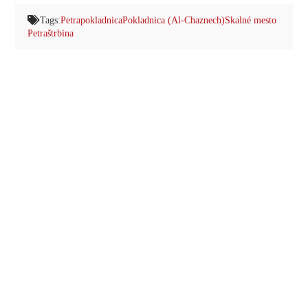
Tags:
Petra
pokladnica
Pokladnica (Al-Chaznech)
Skalné mesto
Petra
štrbina