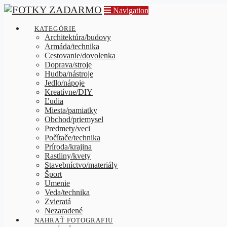
Navigation
KATEGÓRIE
Architektúra/budovy
Armáda/technika
Cestovanie/dovolenka
Doprava/stroje
Hudba/nástroje
Jedlo/nápoje
Kreatívne/DIY
Ľudia
Miesta/pamiatky
Obchod/priemysel
Predmety/veci
Počítače/technika
Príroda/krajina
Rastliny/kvety
Stavebníctvo/materiály
Šport
Umenie
Veda/technika
Zvieratá
Nezaradené
NAHRAŤ FOTOGRAFIU