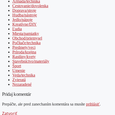
Armáda/technika
Cestovanie/dovolenka
Doprava/stroje
Hudba/nástroje
Jedlo/nápoje
Kreatívne/DIY
Ľudia
Miesta/pamiatky
Obchod/priemysel
Počítače/technika
Predmety/veci
Príroda/krajina
Rastliny/kvety
Stavebníctvo/materiály
Šport
Umenie
Veda/technika
Zvieratá
Nezaradené
Pridaj komentár
Prepáčte, ale pred zanechaním komentára sa musíte
prihlásiť
.
Zatvoriť