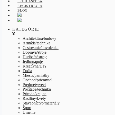
PRIHLÁSIŤ SA
REGISTRÁCIA
BLOG
KATEGÓRIE
Architektúra/budovy
Armáda/technika
Cestovanie/dovolenka
Doprava/stroje
Hudba/nástroje
Jedlo/nápoje
Kreatívne/DIY
Ľudia
Miesta/pamiatky
Obchod/priemysel
Predmety/veci
Počítače/technika
Príroda/krajina
Rastliny/kvety
Stavebníctvo/materiály
Šport
Umenie