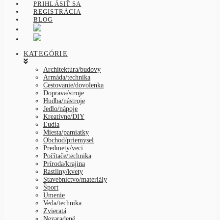
PRIHLÁSIŤ SA
REGISTRÁCIA
BLOG
KATEGÓRIE
Architektúra/budovy
Armáda/technika
Cestovanie/dovolenka
Doprava/stroje
Hudba/nástroje
Jedlo/nápoje
Kreatívne/DIY
Ľudia
Miesta/pamiatky
Obchod/priemysel
Predmety/veci
Počítače/technika
Príroda/krajina
Rastliny/kvety
Stavebníctvo/materiály
Šport
Umenie
Veda/technika
Zvieratá
Nezaradené