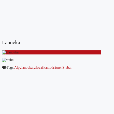
Lanovka
Tags:
Alpy
lanovka
lyžovačka
modrá
sneh
Stubai