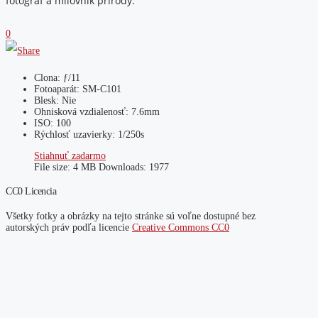
fotograf a milovník prírody.
0
Clona: ƒ/11
Fotoaparát: SM-C101
Blesk: Nie
Ohnisková vzdialenosť: 7.6mm
ISO: 100
Rýchlosť uzavierky: 1/250s
Stiahnuť zadarmo
File size:
4 MB
Downloads:
1977
CC0 Licencia
Všetky fotky a obrázky na tejto stránke sú voľne dostupné bez
autorských práv podľa licencie
Creative Commons CC0