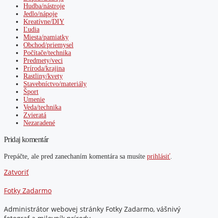
Hudba/nástroje
Jedlo/nápoje
Kreatívne/DIY
Ľudia
Miesta/pamiatky
Obchod/priemysel
Počítače/technika
Predmety/veci
Príroda/krajina
Rastliny/kvety
Stavebníctvo/materiály
Šport
Umenie
Veda/technika
Zvieratá
Nezaradené
Pridaj komentár
Prepáčte, ale pred zanechaním komentára sa musíte
prihlásiť
.
Zatvoriť
Fotky Zadarmo
Administrátor webovej stránky Fotky Zadarmo, vášnivý