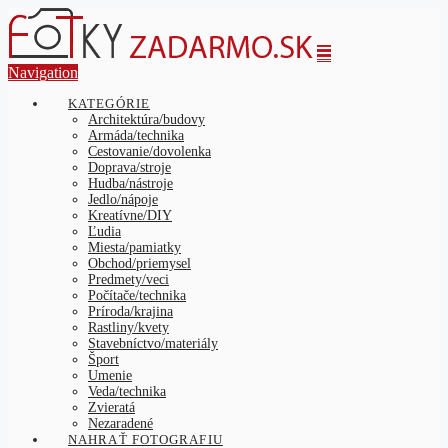
Navigation
KATEGÓRIE
Architektúra/budovy
Armáda/technika
Cestovanie/dovolenka
Doprava/stroje
Hudba/nástroje
Jedlo/nápoje
Kreatívne/DIY
Ľudia
Miesta/pamiatky
Obchod/priemysel
Predmety/veci
Počítače/technika
Príroda/krajina
Rastliny/kvety
Stavebníctvo/materiály
Šport
Umenie
Veda/technika
Zvieratá
Nezaradené
NAHRAŤ FOTOGRAFIU