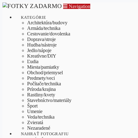
Navigation
KATEGÓRIE
Architektúra/budovy
Armáda/technika
Cestovanie/dovolenka
Doprava/stroje
Hudba/nástroje
Jedlo/nápoje
Kreatívne/DIY
Ľudia
Miesta/pamiatky
Obchod/priemysel
Predmety/veci
Počítače/technika
Príroda/krajina
Rastliny/kvety
Stavebníctvo/materiály
Šport
Umenie
Veda/technika
Zvieratá
Nezaradené
NAHRAŤ FOTOGRAFIU