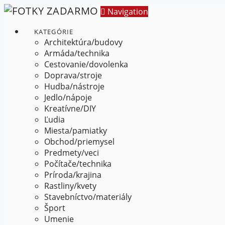
Navigation
KATEGÓRIE
Architektúra/budovy
Armáda/technika
Cestovanie/dovolenka
Doprava/stroje
Hudba/nástroje
Jedlo/nápoje
Kreatívne/DIY
Ľudia
Miesta/pamiatky
Obchod/priemysel
Predmety/veci
Počítače/technika
Príroda/krajina
Rastliny/kvety
Stavebníctvo/materiály
Šport
Umenie