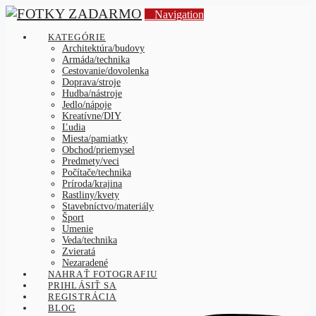
Navigation
KATEGÓRIE
Architektúra/budovy
Armáda/technika
Cestovanie/dovolenka
Doprava/stroje
Hudba/nástroje
Jedlo/nápoje
Kreatívne/DIY
Ľudia
Miesta/pamiatky
Obchod/priemysel
Predmety/veci
Počítače/technika
Príroda/krajina
Rastliny/kvety
Stavebníctvo/materiály
Šport
Umenie
Veda/technika
Zvieratá
Nezaradené
NAHRAŤ FOTOGRAFIU
PRIHLÁSIŤ SA
REGISTRÁCIA
BLOG