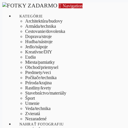
Navigation
KATEGÓRIE
Architektúra/budovy
Armáda/technika
Cestovanie/dovolenka
Doprava/stroje
Hudba/nástroje
Jedlo/nápoje
Kreatívne/DIY
Ľudia
Miesta/pamiatky
Obchod/priemysel
Predmety/veci
Počítače/technika
Príroda/krajina
Rastliny/kvety
Stavebníctvo/materiály
Šport
Umenie
Veda/technika
Zvieratá
Nezaradené
NAHRAŤ FOTOGRAFIU