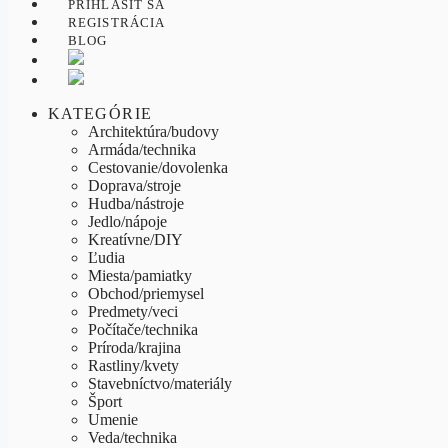
PRIHLÁSIŤ SA
REGISTRÁCIA
BLOG
KATEGÓRIE
Architektúra/budovy
Armáda/technika
Cestovanie/dovolenka
Doprava/stroje
Hudba/nástroje
Jedlo/nápoje
Kreatívne/DIY
Ľudia
Miesta/pamiatky
Obchod/priemysel
Predmety/veci
Počítače/technika
Príroda/krajina
Rastliny/kvety
Stavebníctvo/materiály
Šport
Umenie
Veda/technika