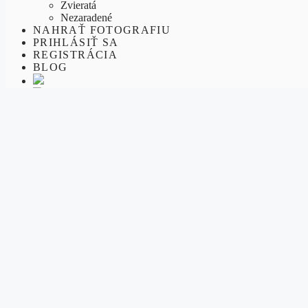
Zvieratá
Nezaradené
NAHRAŤ FOTOGRAFIU
PRIHLÁSIŤ SA
REGISTRÁCIA
BLOG
Kaštieľ Strážky
Podobné fotografie