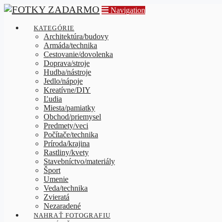
Navigation
KATEGÓRIE
Architektúra/budovy
Armáda/technika
Cestovanie/dovolenka
Doprava/stroje
Hudba/nástroje
Jedlo/nápoje
Kreatívne/DIY
Ľudia
Miesta/pamiatky
Obchod/priemysel
Predmety/veci
Počítače/technika
Príroda/krajina
Rastliny/kvety
Stavebníctvo/materiály
Šport
Umenie
Veda/technika
Zvieratá
Nezaradené
NAHRAŤ FOTOGRAFIU