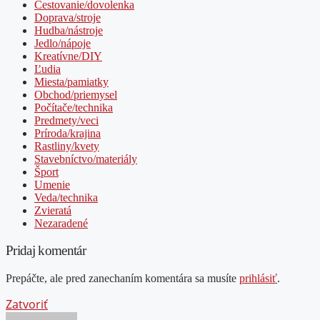
Cestovanie/dovolenka
Doprava/stroje
Hudba/nástroje
Jedlo/nápoje
Kreatívne/DIY
Ľudia
Miesta/pamiatky
Obchod/priemysel
Počítače/technika
Predmety/veci
Príroda/krajina
Rastliny/kvety
Stavebníctvo/materiály
Šport
Umenie
Veda/technika
Zvieratá
Nezaradené
Pridaj komentár
Prepáčte, ale pred zanechaním komentára sa musíte
prihlásiť
.
Zatvoriť