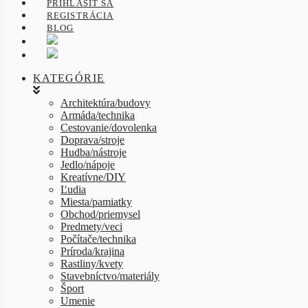
PRIHLÁSIŤ SA
REGISTRÁCIA
BLOG
KATEGÓRIE
Architektúra/budovy
Armáda/technika
Cestovanie/dovolenka
Doprava/stroje
Hudba/nástroje
Jedlo/nápoje
Kreatívne/DIY
Ľudia
Miesta/pamiatky
Obchod/priemysel
Predmety/veci
Počítače/technika
Príroda/krajina
Rastliny/kvety
Stavebníctvo/materiály
Šport
Umenie