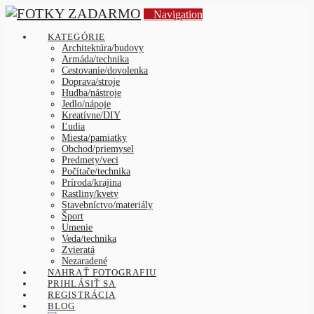
Navigation
KATEGÓRIE
Architektúra/budovy
Armáda/technika
Cestovanie/dovolenka
Doprava/stroje
Hudba/nástroje
Jedlo/nápoje
Kreatívne/DIY
Ľudia
Miesta/pamiatky
Obchod/priemysel
Predmety/veci
Počítače/technika
Príroda/krajina
Rastliny/kvety
Stavebníctvo/materiály
Šport
Umenie
Veda/technika
Zvieratá
Nezaradené
NAHRAŤ FOTOGRAFIU
PRIHLÁSIŤ SA
REGISTRÁCIA
BLOG