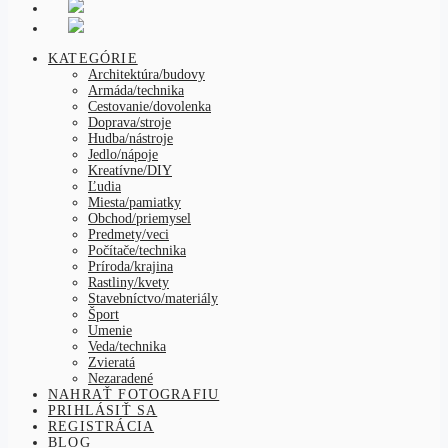
KATEGÓRIE
Architektúra/budovy
Armáda/technika
Cestovanie/dovolenka
Doprava/stroje
Hudba/nástroje
Jedlo/nápoje
Kreatívne/DIY
Ľudia
Miesta/pamiatky
Obchod/priemysel
Predmety/veci
Počítače/technika
Príroda/krajina
Rastliny/kvety
Stavebníctvo/materiály
Šport
Umenie
Veda/technika
Zvieratá
Nezaradené
NAHRAŤ FOTOGRAFIU
PRIHLÁSIŤ SA
REGISTRÁCIA
BLOG