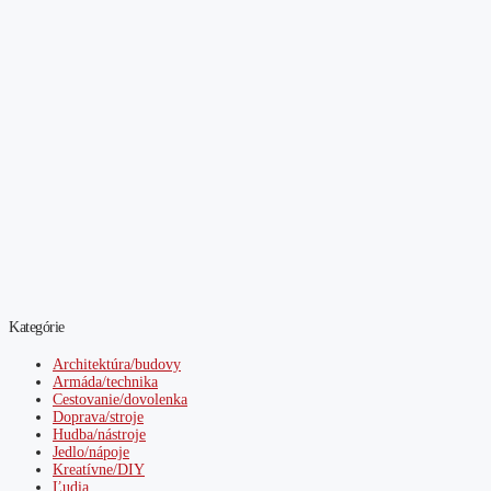
Kategórie
Architektúra/budovy
Armáda/technika
Cestovanie/dovolenka
Doprava/stroje
Hudba/nástroje
Jedlo/nápoje
Kreatívne/DIY
Ľudia