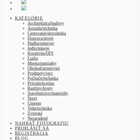
KATEGÓRIE
Architektúra/budovy
Armáda/technika
Cestovanie/dovolenka
Doprava/stroje
Hudba/nástroje
Jedlo/nápoje
Kreatívne/DIY
Ľudia
Miesta/pamiatky
Obchod/priemysel
Predmety/veci
Počítače/technika
Príroda/krajina
Rastliny/kvety
Stavebníctvo/materiály
Šport
Umenie
Veda/technika
Zvieratá
Nezaradené
NAHRAŤ FOTOGRAFIU
PRIHLÁSIŤ SA
REGISTRÁCIA
BLOG