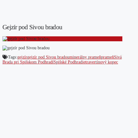
Gejzír pod Sivou bradou
Tags:
gejzír
gejzír pod Sivou bradou
minerálny prameň
prameň
Sivá
Brada pri Spišskom Podhradí
Spišské Podhradie
travertínový kopec