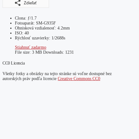
Clona: ƒ/1.7
Fotoaparát: SM-G935F
Ohnisková vzdialenosť: 4.2mm
ISO: 40
Rýchlosť uzavierky: 1/2688s
Stiahnuť zadarmo
File size:
3 MB
Downloads:
1231
CC0 Licencia
Všetky fotky a obrázky na tejto stránke sú voľne dostupné bez
autorských práv podľa licencie
Creative Commons CC0