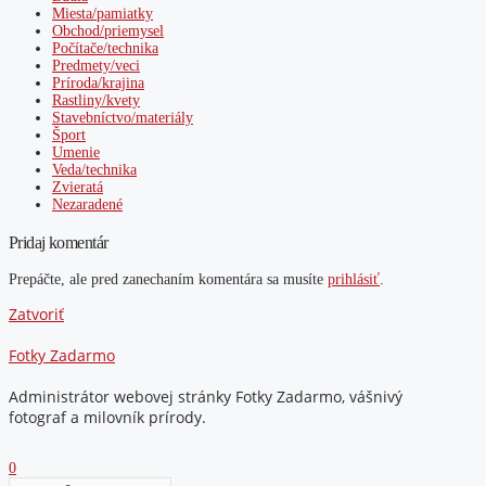
Miesta/pamiatky
Obchod/priemysel
Počítače/technika
Predmety/veci
Príroda/krajina
Rastliny/kvety
Stavebníctvo/materiály
Šport
Umenie
Veda/technika
Zvieratá
Nezaradené
Pridaj komentár
Prepáčte, ale pred zanechaním komentára sa musíte
prihlásiť
.
Zatvoriť
Fotky Zadarmo
Administrátor webovej stránky Fotky Zadarmo, vášnivý
fotograf a milovník prírody.
0