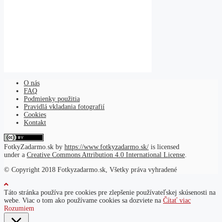
O nás
FAQ
Podmienky použitia
Pravidlá vkladania fotografií
Cookies
Kontakt
FotkyZadarmo.sk
by
https://www.fotkyzadarmo.sk/
is licensed
under a
Creative Commons Attribution 4.0 International License
.
© Copyright 2018 Fotkyzadarmo.sk, Všetky práva vyhradené
Táto stránka používa pre cookies pre zlepšenie používateľskej skúsenosti na
webe. Viac o tom ako používame cookies sa dozviete na
Čítať viac
Rozumiem