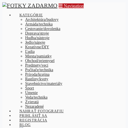
Navigation
KATEGÓRIE
Architektúra/budovy
Armáda/technika
Cestovanie/dovolenka
Doprava/stroje
Hudba/nástroje
Jedlo/nápoje
Kreatívne/DIY
Ľudia
Miesta/pamiatky
Obchod/priemysel
Predmety/veci
Počítače/technika
Príroda/krajina
Rastliny/kvety
Stavebníctvo/materiály
Šport
Umenie
Veda/technika
Zvieratá
Nezaradené
NAHRAŤ FOTOGRAFIU
PRIHLÁSIŤ SA
REGISTRÁCIA
BLOG