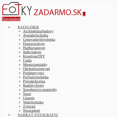
Navigation
KATEGÓRIE
Architektúra/budovy
Armáda/technika
Cestovanie/dovolenka
Doprava/stroje
Hudba/nástroje
Jedlo/nápoje
Kreatívne/DIY
Ľudia
Miesta/pamiatky
Obchod/priemysel
Predmety/veci
Počítače/technika
Príroda/krajina
Rastliny/kvety
Stavebníctvo/materiály
Šport
Umenie
Veda/technika
Zvieratá
Nezaradené
NAHRAŤ FOTOGRAFIU