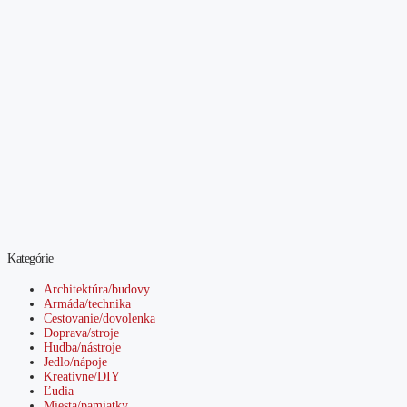
Kategórie
Architektúra/budovy
Armáda/technika
Cestovanie/dovolenka
Doprava/stroje
Hudba/nástroje
Jedlo/nápoje
Kreatívne/DIY
Ľudia
Miesta/pamiatky