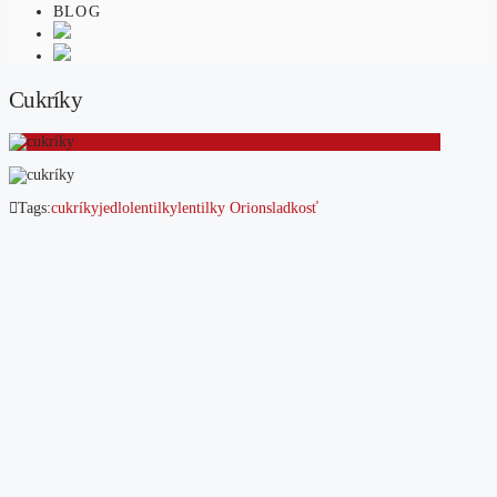
BLOG
Cukríky
Tags:
cukríky
jedlo
lentilky
lentilky Orion
sladkosť