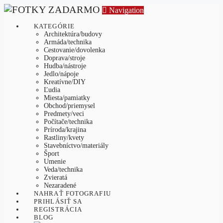
Navigation
KATEGÓRIE
Architektúra/budovy
Armáda/technika
Cestovanie/dovolenka
Doprava/stroje
Hudba/nástroje
Jedlo/nápoje
Kreatívne/DIY
Ľudia
Miesta/pamiatky
Obchod/priemysel
Predmety/veci
Počítače/technika
Príroda/krajina
Rastliny/kvety
Stavebníctvo/materiály
Šport
Umenie
Veda/technika
Zvieratá
Nezaradené
NAHRAŤ FOTOGRAFIU
PRIHLÁSIŤ SA
REGISTRÁCIA
BLOG