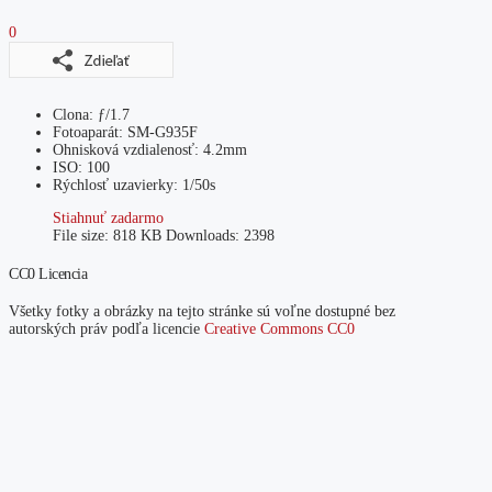
0
Clona: ƒ/1.7
Fotoaparát: SM-G935F
Ohnisková vzdialenosť: 4.2mm
ISO: 100
Rýchlosť uzavierky: 1/50s
Stiahnuť zadarmo
File size:
818 KB
Downloads:
2398
CC0 Licencia
Všetky fotky a obrázky na tejto stránke sú voľne dostupné bez
autorských práv podľa licencie
Creative Commons CC0