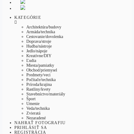
KATEGÓRIE
Architektúra/budovy
Armáda/technika
Cestovanie/dovolenka
Doprava/stroje
Hudba/nástroje
Jedlo/nápoje
Kreatívne/DIY
Ľudia
Miesta/pamiatky
Obchod/priemysel
Predmety/veci
Počítače/technika
Príroda/krajina
Rastliny/kvety
Stavebníctvo/materiály
Šport
Umenie
Veda/technika
Zvieratá
Nezaradené
NAHRAŤ FOTOGRAFIU
PRIHLÁSIŤ SA
REGISTRÁCIA