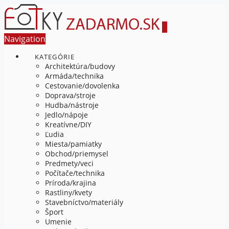
Navigation
KATEGÓRIE
Architektúra/budovy
Armáda/technika
Cestovanie/dovolenka
Doprava/stroje
Hudba/nástroje
Jedlo/nápoje
Kreatívne/DIY
Ľudia
Miesta/pamiatky
Obchod/priemysel
Predmety/veci
Počítače/technika
Príroda/krajina
Rastliny/kvety
Stavebníctvo/materiály
Šport
Umenie