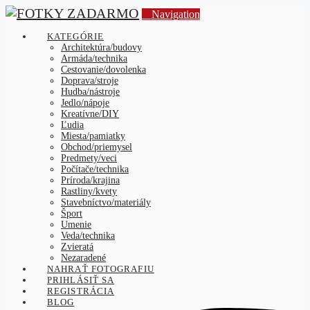
Navigation
KATEGÓRIE
Architektúra/budovy
Armáda/technika
Cestovanie/dovolenka
Doprava/stroje
Hudba/nástroje
Jedlo/nápoje
Kreatívne/DIY
Ľudia
Miesta/pamiatky
Obchod/priemysel
Predmety/veci
Počítače/technika
Príroda/krajina
Rastliny/kvety
Stavebníctvo/materiály
Šport
Umenie
Veda/technika
Zvieratá
Nezaradené
NAHRAŤ FOTOGRAFIU
PRIHLÁSIŤ SA
REGISTRÁCIA
BLOG