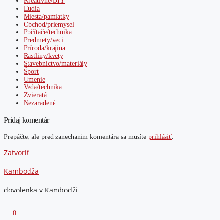
Kreatívne/DIY
Ľudia
Miesta/pamiatky
Obchod/priemysel
Počítače/technika
Predmety/veci
Príroda/krajina
Rastliny/kvety
Stavebníctvo/materiály
Šport
Umenie
Veda/technika
Zvieratá
Nezaradené
Pridaj komentár
Prepáčte, ale pred zanechaním komentára sa musíte
prihlásiť
.
Zatvoriť
Kambodža
dovolenka v Kambodži
0