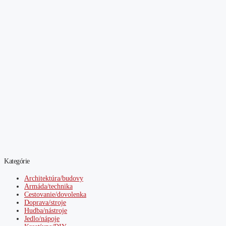
Kategórie
Architektúra/budovy
Armáda/technika
Cestovanie/dovolenka
Doprava/stroje
Hudba/nástroje
Jedlo/nápoje