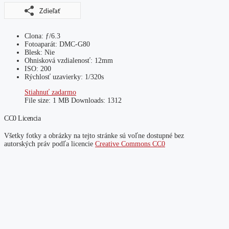
Clona: ƒ/6.3
Fotoaparát: DMC-G80
Blesk: Nie
Ohnisková vzdialenosť: 12mm
ISO: 200
Rýchlosť uzavierky: 1/320s
Stiahnuť zadarmo
File size:
1 MB
Downloads:
1312
CC0 Licencia
Všetky fotky a obrázky na tejto stránke sú voľne dostupné bez
autorských práv podľa licencie
Creative Commons CC0