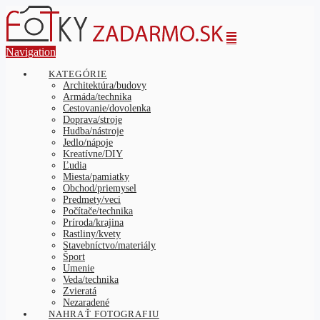
Navigation
KATEGÓRIE
Architektúra/budovy
Armáda/technika
Cestovanie/dovolenka
Doprava/stroje
Hudba/nástroje
Jedlo/nápoje
Kreatívne/DIY
Ľudia
Miesta/pamiatky
Obchod/priemysel
Predmety/veci
Počítače/technika
Príroda/krajina
Rastliny/kvety
Stavebníctvo/materiály
Šport
Umenie
Veda/technika
Zvieratá
Nezaradené
NAHRAŤ FOTOGRAFIU