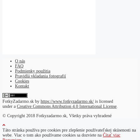
O nás
FAQ
Podmienky použitia
Pravidlá vkladania fotografií
Cookies
Kontakt
FotkyZadarmo.sk
by
https://www.fotkyzadarmo.sk/
is licensed
under a
Creative Commons Attribution 4.0 International License
.
© Copyright 2018 Fotkyzadarmo.sk, Všetky práva vyhradené
Táto stránka používa pre cookies pre zlepšenie používateľskej skúsenosti na
webe. Viac o tom ako používame cookies sa dozviete na
Čítať viac