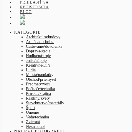
PRIHLÁSIŤ SA
REGISTRÁCIA
BLOG
KATEGÓRIE
Architektúra/budovy
Armáda/technika
Cestovanie/dovolenka
Doprava/stroje
Hudba/nástroje
Jedlo/nápoje
Kreatívne/DIY
Ľudia
Miesta/pamiatky
Obchod/priemysel
Predmety/veci
Počítače/technika
Príroda/krajina
Rastliny/kvety
Stavebníctvo/materiály
Šport
Umenie
Veda/technika
Zvieratá
Nezaradené
NAHRAŤ FOTOGRAFIU