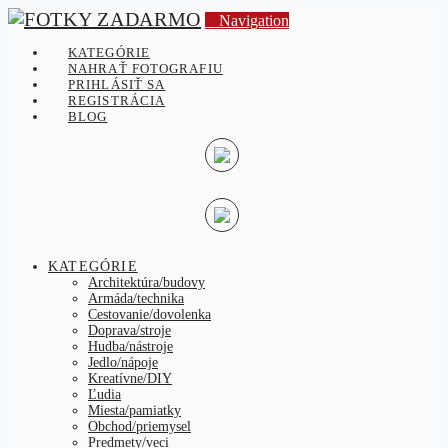
Navigation
KATEGÓRIE
NAHRAŤ FOTOGRAFIU
PRIHLÁSIŤ SA
REGISTRÁCIA
BLOG
KATEGÓRIE
Architektúra/budovy
Armáda/technika
Cestovanie/dovolenka
Doprava/stroje
Hudba/nástroje
Jedlo/nápoje
Kreatívne/DIY
Ľudia
Miesta/pamiatky
Obchod/priemysel
Predmety/veci