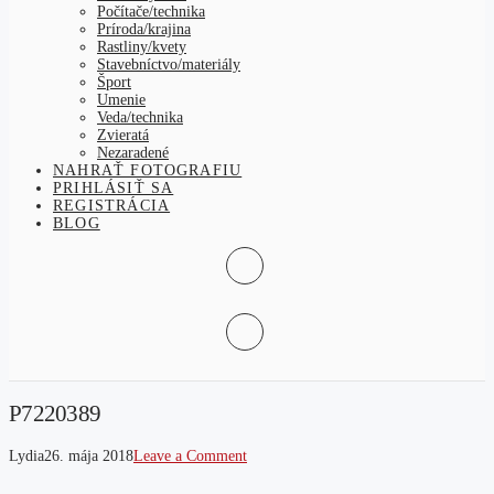
Počítače/technika
Príroda/krajina
Rastliny/kvety
Stavebníctvo/materiály
Šport
Umenie
Veda/technika
Zvieratá
Nezaradené
NAHRAŤ FOTOGRAFIU
PRIHLÁSIŤ SA
REGISTRÁCIA
BLOG
P7220389
Lydia
26. mája 2018
Leave a Comment